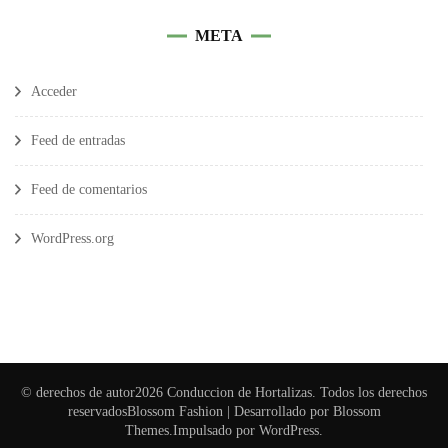
META
Acceder
Feed de entradas
Feed de comentarios
WordPress.org
© derechos de autor2026
Conduccion de Hortalizas
. Todos los derechos
reservados
Blossom Fashion | Desarrollado por
Blossom
Themes
.Impulsado por
WordPress
.