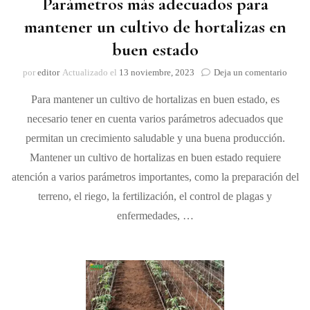
Parámetros más adecuados para
mantener un cultivo de hortalizas en
buen estado
on
por
editor
Actualizado el
13 noviembre, 2023
Deja un comentario
Parám
Para mantener un cultivo de hortalizas en buen estado, es
más
adecu
necesario tener en cuenta varios parámetros adecuados que
para
permitan un crecimiento saludable y una buena producción.
mante
un cul
Mantener un cultivo de hortalizas en buen estado requiere
de
atención a varios parámetros importantes, como la preparación del
hortal
terreno, el riego, la fertilización, el control de plagas y
en
buen
enfermedades, …
estad