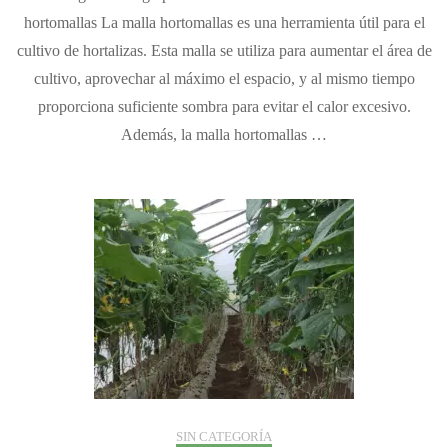
riego
hortomallas La malla hortomallas es una herramienta útil para el
para
cultivo de hortalizas. Esta malla se utiliza para aumentar el área de
el
cultiv
cultivo, aprovechar al máximo el espacio, y al mismo tiempo
de
proporciona suficiente sombra para evitar el calor excesivo.
hortal
Además, la malla hortomallas …
con
horto
SIN CATEGORÍA