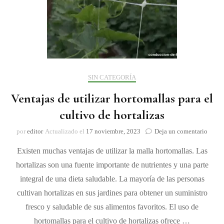
SIN CATEGORÍA
Ventajas de utilizar hortomallas para el
cultivo de hortalizas
on
por
editor
Actualizado el
17 noviembre, 2023
Deja un comentario
Venta
Existen muchas ventajas de utilizar la malla hortomallas. Las
de
utiliz
hortalizas son una fuente importante de nutrientes y una parte
horto
integral de una dieta saludable. La mayoría de las personas
para
el
cultivan hortalizas en sus jardines para obtener un suministro
cultiv
fresco y saludable de sus alimentos favoritos. El uso de
de
hortomallas para el cultivo de hortalizas ofrece …
hortal