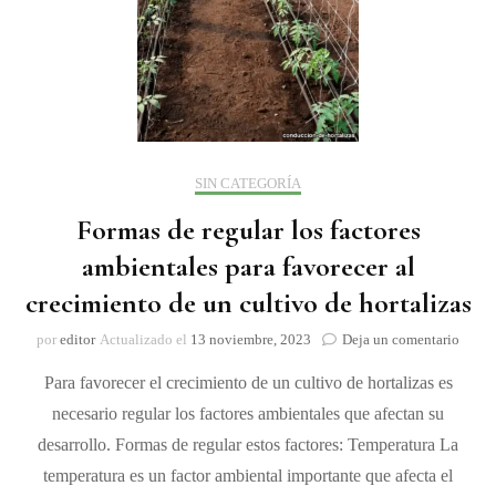
SIN CATEGORÍA
Formas de regular los factores
ambientales para favorecer al
crecimiento de un cultivo de hortalizas
on
por
editor
Actualizado el
13 noviembre, 2023
Deja un comentario
Forma
Para favorecer el crecimiento de un cultivo de hortalizas es
de
regula
necesario regular los factores ambientales que afectan su
los
desarrollo. Formas de regular estos factores: Temperatura La
factor
ambie
temperatura es un factor ambiental importante que afecta el
para