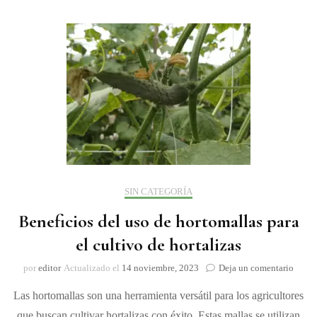
hortal
con
horto
SIN CATEGORÍA
Beneficios del uso de hortomallas para
el cultivo de hortalizas
on
por
editor
Actualizado el
14 noviembre, 2023
Deja un comentario
Benef
Las hortomallas son una herramienta versátil para los agricultores
del
uso
que buscan cultivar hortalizas con éxito. Estas mallas se utilizan