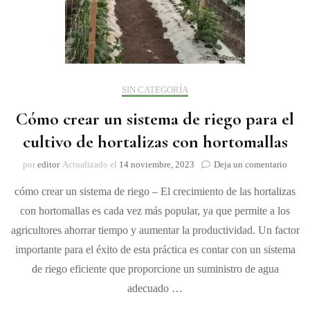
SIN CATEGORÍA
Cómo crear un sistema de riego para el
cultivo de hortalizas con hortomallas
on
por
editor
Actualizado el
14 noviembre, 2023
Deja un comentario
Cómo
cómo crear un sistema de riego – El crecimiento de las hortalizas
crear
un
con hortomallas es cada vez más popular, ya que permite a los
siste
agricultores ahorrar tiempo y aumentar la productividad. Un factor
de
riego
importante para el éxito de esta práctica es contar con un sistema
para
de riego eficiente que proporcione un suministro de agua
el
adecuado …
cultiv
de