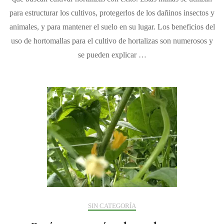
de
para estructurar los cultivos, protegerlos de los dañinos insectos y
horto
para
animales, y para mantener el suelo en su lugar. Los beneficios del
el
uso de hortomallas para el cultivo de hortalizas son numerosos y
cultiv
se pueden explicar …
de
hortal
SIN CATEGORÍA