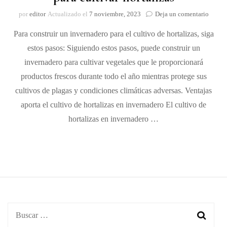
on
por
editor
Actualizado el
7 noviembre, 2023
Deja un comentario
Maner
Para construir un invernadero para el cultivo de hortalizas, siga
de
constru
estos pasos: Siguiendo estos pasos, puede construir un
un
invernadero para cultivar vegetales que le proporcionará
invern
para
productos frescos durante todo el año mientras protege sus
cultiva
cultivos de plagas y condiciones climáticas adversas. Ventajas
hortali
aporta el cultivo de hortalizas en invernadero El cultivo de
hortalizas en invernadero …
Buscar: