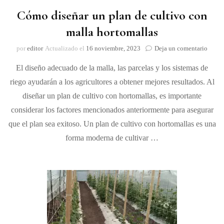
Cómo diseñar un plan de cultivo con
malla hortomallas
on
por
editor
Actualizado el
16 noviembre, 2023
Deja un comentario
Cómo
El diseño adecuado de la malla, las parcelas y los sistemas de
diseña
un
riego ayudarán a los agricultores a obtener mejores resultados. Al
plan
diseñar un plan de cultivo con hortomallas, es importante
de
cultiv
considerar los factores mencionados anteriormente para asegurar
con
que el plan sea exitoso. Un plan de cultivo con hortomallas es una
malla
forma moderna de cultivar …