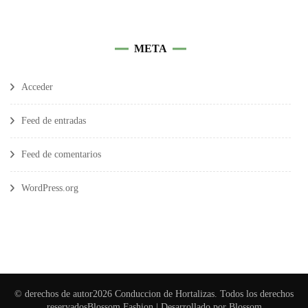
META
Acceder
Feed de entradas
Feed de comentarios
WordPress.org
© derechos de autor2026
Conduccion de Hortalizas
. Todos los derechos
reservados
Blossom Fashion | Desarrollado por
Blossom