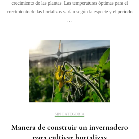
crecimiento de las plantas. Las temperaturas óptimas para el
favore
crecimiento de las hortalizas varían según la especie y el período
al
creci
…
de
un
cultiv
de
hortal
SIN CATEGORÍA
Manera de construir un invernadero
para cultivar hortalizas