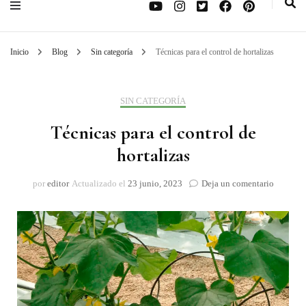
Inicio
Blog
Sin categoría
Técnicas para el control de hortalizas
SIN CATEGORÍA
Técnicas para el control de
hortalizas
on
por
editor
Actualizado el
23 junio, 2023
Deja un comentario
Técnicas
para
el
control
de
hortaliza